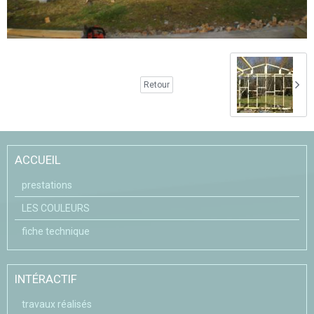
Retour
ACCUEIL
prestations
LES COULEURS
fiche technique
INTÉRACTIF
travaux réalisés