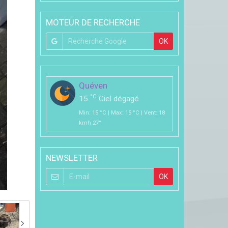
MOTEUR DE RECHERCHE
OK
Quéven
°C
15
Ciel dégagé
Min: 15 °C | Max: 15 °C | Vent: 18
kmh 27°
NEWSLETTER
OK