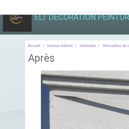
ELT DECORATION PEINTU
Accueil
travaux réalisés
cheminée
Rénovation de c
Après