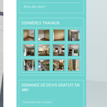
Avis des client
DERNIÈRES TRAVAUX
DEMANDE DE DEVIS GRATUIT EN
48H
Formulaire de contact