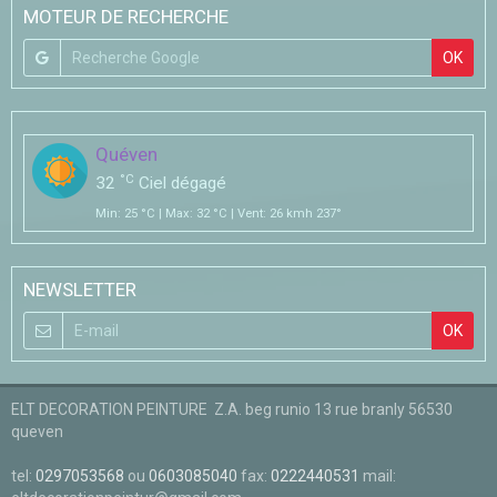
MOTEUR DE RECHERCHE
OK
Quéven
°C
32
Ciel dégagé
Min: 25 °C | Max: 32 °C | Vent: 26 kmh 237°
NEWSLETTER
OK
ELT DECORATION PEINTURE Z.A. beg runio 13 rue branly 56530
queven
tel:
0297053568
ou
0603085040
fax:
0222440531
mail: