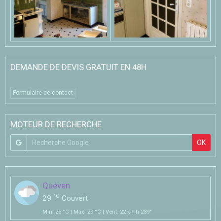
DEMANDE DE DEVIS GRATUIT EN 48H
Formulaire de contact
MOTEUR DE RECHERCHE
OK
Quéven
°C
29
Couvert
Min: 25 °C | Max: 29 °C | Vent: 22 kmh 239°