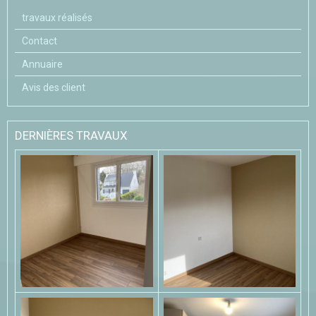
travaux réalisés
Contact
Annuaire
Avis des client
DERNIÈRES TRAVAUX