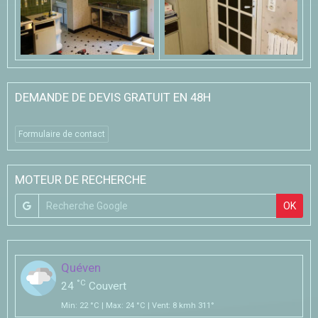
DEMANDE DE DEVIS GRATUIT EN 48H
Formulaire de contact
MOTEUR DE RECHERCHE
OK
Quéven
°C
24
Couvert
Min: 22 °C | Max: 24 °C | Vent: 8 kmh 311°