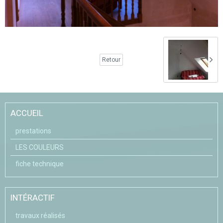
Retour
ACCUEIL
prestations
LES COULEURS
fiche technique
INTÉRACTIF
travaux réalisés