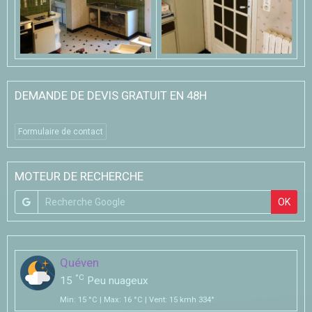
DEMANDE DE DEVIS GRATUIT EN 48H
Formulaire de contact
MOTEUR DE RECHERCHE
OK
Quéven
°C
15
Peu nuageux
Min: 15 °C | Max: 16 °C | Vent: 15 kmh 334°