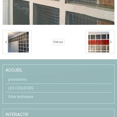
Retour
ACCUEIL
prestations
LES COULEURS
fiche technique
INTÉRACTIF