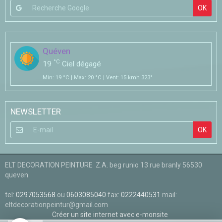
OK
Quéven
°C
19
Ciel dégagé
Min: 19 °C | Max: 20 °C | Vent: 15 kmh 323°
NEWSLETTER
OK
ELT DECORATION PEINTURE Z.A. beg runio 13 rue branly 56530
queven
tel:
0297053568
ou
0603085040
fax:
0222440531
mail:
eltdecorationpeintur@gmail.com
Créer un site internet avec e-monsite