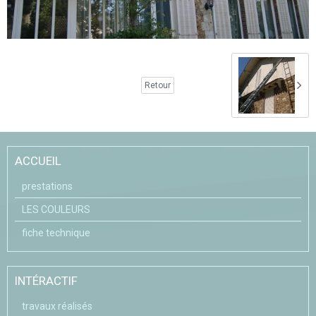
Retour
ACCUEIL
prestations
LES COULEURS
fiche technique
INTÉRACTIF
travaux réalisés