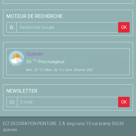
MOTEUR DE RECHERCHE
OK
Quéven
°C
26
Peu nuageux
Min: 22 °C | Max: 26 °C | Vent: 29 kmh 252°
NEWSLETTER
OK
ELT DECORATION PEINTURE Z.A. beg runio 13 rue branly 56530
queven