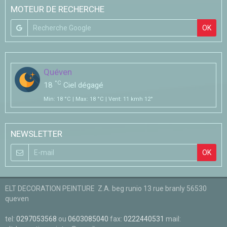
MOTEUR DE RECHERCHE
OK
Quéven
°C
18
Ciel dégagé
Min: 18 °C | Max: 18 °C | Vent: 11 kmh 12°
NEWSLETTER
OK
ELT DECORATION PEINTURE Z.A. beg runio 13 rue branly 56530
queven
tel:
0297053568
ou
0603085040
fax:
0222440531
mail: