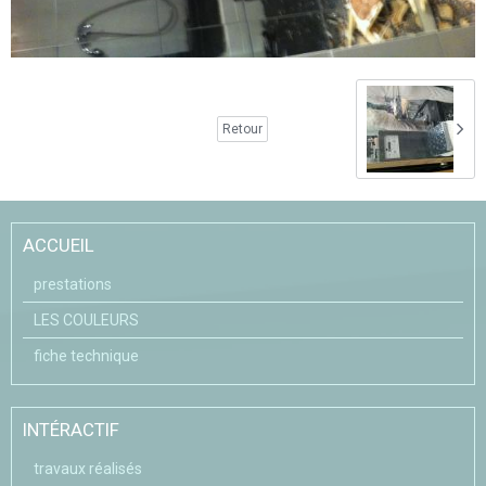
Retour
ACCUEIL
prestations
LES COULEURS
fiche technique
INTÉRACTIF
travaux réalisés