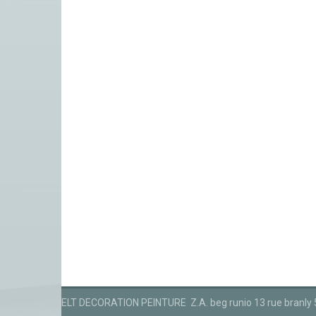
ELT DECORATION PEINTURE Z.A. beg runio 13 rue branly