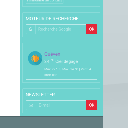
Formulaire de contact
MOTEUR DE RECHERCHE
OK
Quéven
°C
24
Ciel dégagé
Min: 22 °C | Max: 24 °C | Vent: 4
kmh 83°
NEWSLETTER
OK