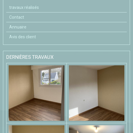
travaux réalisés
Contact
Annuaire
Avis des client
DERNIÈRES TRAVAUX