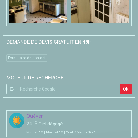
DEMANDE DE DEVIS GRATUIT EN 48H
Formulaire de contact
MOTEUR DE RECHERCHE
OK
Quéven
°C
24
Ciel dégagé
Min: 23 °C | Max: 24 °C | Vent: 15 kmh 347°