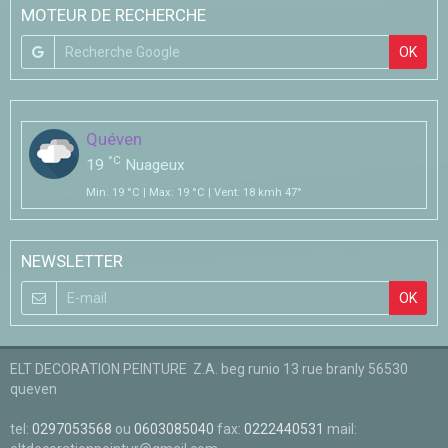
MOTEUR DE RECHERCHE
OK
Quéven
°C
19
Nuageux
Min: 19 °C | Max: 19 °C | Vent: 18 kmh 47°
NEWSLETTER
OK
ELT DECORATION PEINTURE Z.A. beg runio 13 rue branly 56530
queven
tel:
0297053568
ou
0603085040
fax:
0222440531
mail: