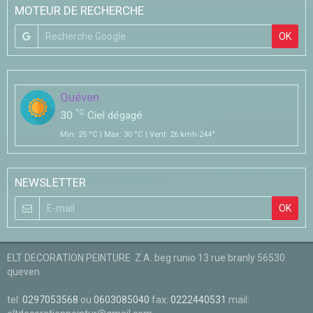
MOTEUR DE RECHERCHE
OK
Quéven
°C
30
Ciel dégagé
Min: 25 °C | Max: 30 °C | Vent: 26 kmh 244°
NEWSLETTER
OK
ELT DECORATION PEINTURE Z.A. beg runio 13 rue branly 56530
queven
tel:
0297053568
ou
0603085040
fax:
0222440531
mail: