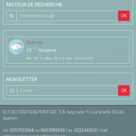
MOTEUR DE RECHERCHE
OK
Quéven
°C
29
Nuageux
Min: 26 °C | Max: 29 °C | Vent: 15 kmh 236°
NEWSLETTER
OK
ELT DECORATION PEINTURE Z.A. beg runio 13 rue branly 56530
queven
tel:
0297053568
ou
0603085040
fax:
0222440531
mail: