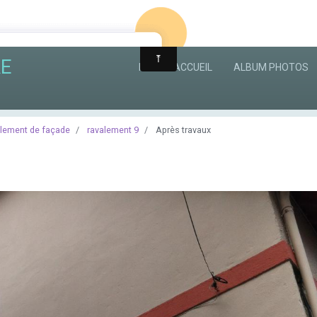
RE
PAGE D'ACCUEIL
ALBUM PHOTOS
lement de façade
ravalement 9
Après travaux