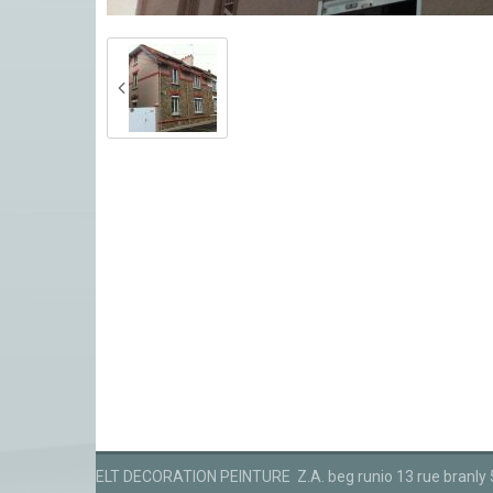
ELT DECORATION PEINTURE Z.A. beg runio 13 rue branly