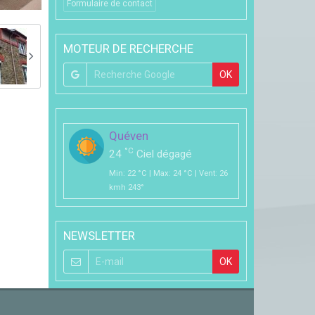
Formulaire de contact
MOTEUR DE RECHERCHE
OK
Quéven
°C
24
Ciel dégagé
Min: 22 °C | Max: 24 °C | Vent: 26
kmh 243°
NEWSLETTER
OK