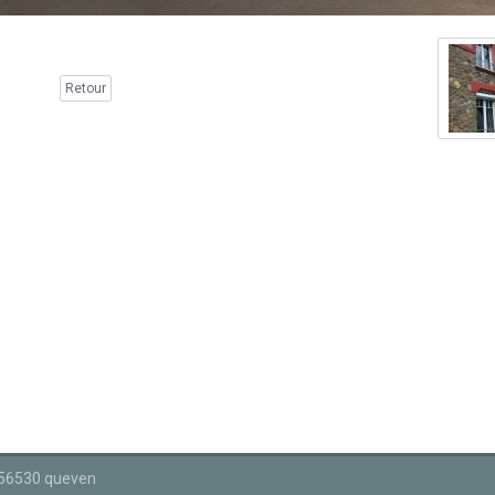
Retour
 56530 queven